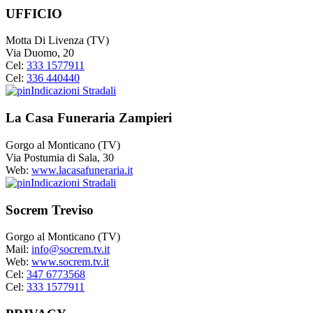
UFFICIO
Motta Di Livenza (TV)
Via Duomo, 20
Cel:
333 1577911
Cel:
336 440440
Indicazioni Stradali
La Casa Funeraria Zampieri
Gorgo al Monticano (TV)
Via Postumia di Sala, 30
Web:
www.lacasafuneraria.it
Indicazioni Stradali
Socrem Treviso
Gorgo al Monticano (TV)
Mail:
info@socrem.tv.it
Web:
www.socrem.tv.it
Cel:
347 6773568
Cel:
333 1577911