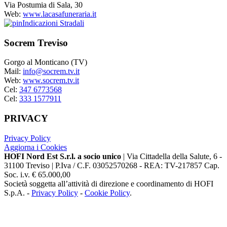
Via Postumia di Sala, 30
Web:
www.lacasafuneraria.it
Indicazioni Stradali
Socrem Treviso
Gorgo al Monticano (TV)
Mail:
info@socrem.tv.it
Web:
www.socrem.tv.it
Cel:
347 6773568
Cel:
333 1577911
PRIVACY
Privacy Policy
Aggiorna i Cookies
HOFI Nord Est S.r.l. a socio unico
| Via Cittadella della Salute, 6 -
31100 Treviso | P.Iva / C.F. 03052570268 - REA: TV-217857 Cap.
Soc. i.v. € 65.000,00
Società soggetta all’attività di direzione e coordinamento di HOFI
S.p.A. -
Privacy Policy
-
Cookie Policy
.