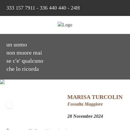
333 157 7911
-
336 440 440 - 24H
un uomo
non muore mai
se c'e' qualcuno
che lo ricorda
MARISA TURCOLIN
Fossalta Maggiore
28 Novembre 2024