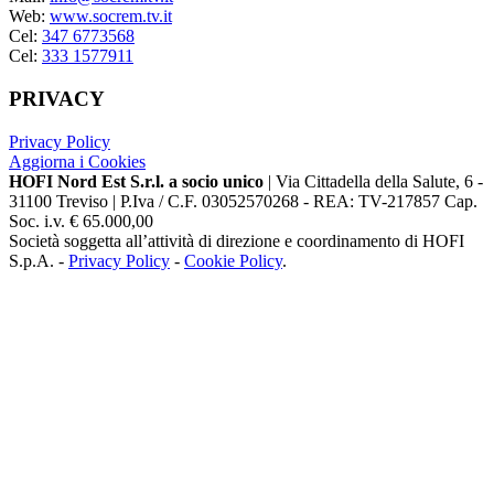
Web:
www.socrem.tv.it
Cel:
347 6773568
Cel:
333 1577911
PRIVACY
Privacy Policy
Aggiorna i Cookies
HOFI Nord Est S.r.l. a socio unico
| Via Cittadella della Salute, 6 -
31100 Treviso | P.Iva / C.F. 03052570268 - REA: TV-217857 Cap.
Soc. i.v. € 65.000,00
Società soggetta all’attività di direzione e coordinamento di HOFI
S.p.A. -
Privacy Policy
-
Cookie Policy
.