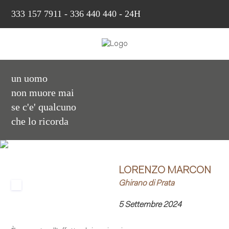
333 157 7911
-
336 440 440 - 24H
un uomo
non muore mai
se c'e' qualcuno
che lo ricorda
LORENZO MARCON
Ghirano di Prata
5 Settembre 2024