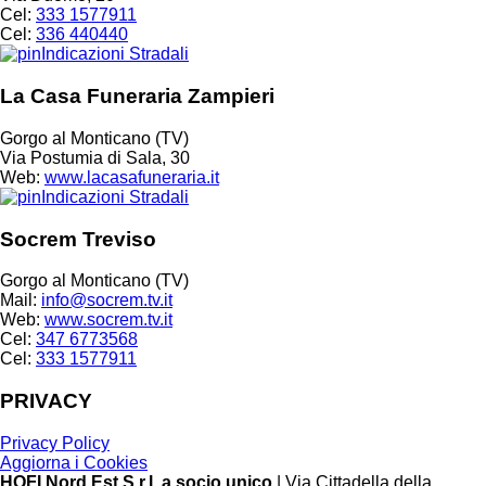
Cel:
333 1577911
Cel:
336 440440
Indicazioni Stradali
La Casa Funeraria Zampieri
Gorgo al Monticano (TV)
Via Postumia di Sala, 30
Web:
www.lacasafuneraria.it
Indicazioni Stradali
Socrem Treviso
Gorgo al Monticano (TV)
Mail:
info@socrem.tv.it
Web:
www.socrem.tv.it
Cel:
347 6773568
Cel:
333 1577911
PRIVACY
Privacy Policy
Aggiorna i Cookies
HOFI Nord Est S.r.l. a socio unico
| Via Cittadella della