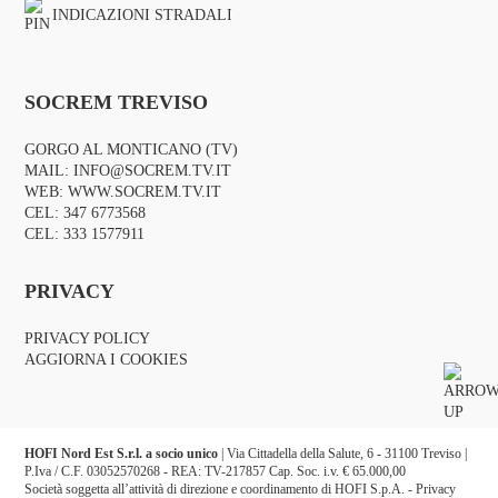
INDICAZIONI STRADALI
SOCREM TREVISO
GORGO AL MONTICANO (TV)
MAIL:
INFO@SOCREM.TV.IT
WEB:
WWW.SOCREM.TV.IT
CEL:
347 6773568
CEL:
333 1577911
PRIVACY
PRIVACY POLICY
AGGIORNA I COOKIES
HOFI Nord Est S.r.l. a socio unico
| Via Cittadella della Salute, 6 - 31100 Treviso |
P.Iva / C.F. 03052570268 - REA: TV-217857 Cap. Soc. i.v. € 65.000,00
Società soggetta all’attività di direzione e coordinamento di HOFI S.p.A. -
Privacy