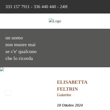
333 157 7911
-
336 440 440 - 24H
un uomo
non muore mai
se c'e' qualcuno
che lo ricorda
ELISABETTA
FELTRIN
Gaiarine
18 Ottobre 2024