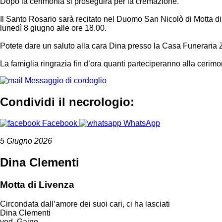
Dopo la cerimonia si proseguirà per la cremazione.
Il Santo Rosario sarà recitato nel Duomo San Nicolò di Motta d
lunedì 8 giugno alle ore 18.00.
Potete dare un saluto alla cara Dina presso la Casa Funeraria Za
La famiglia ringrazia fin d’ora quanti parteciperanno alla cerimo
Messaggio di cordoglio
Condividi il necrologio:
Facebook
WhatsApp
5 Giugno 2026
Dina Clementi
Motta di Livenza
Circondata dall’amore dei suoi cari, ci ha lasciati
Dina Clementi
ved. Gaino