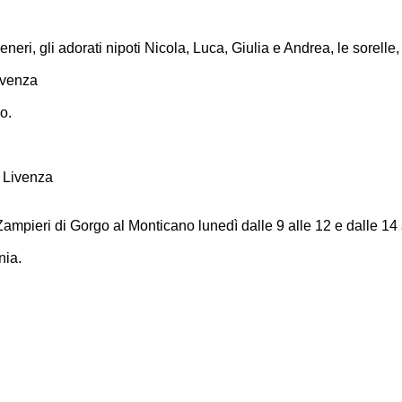
ri, gli adorati nipoti Nicola, Luca, Giulia e Andrea, le sorelle, il 
ivenza
o.
i Livenza
mpieri di Gorgo al Monticano lunedì dalle 9 alle 12 e dalle 14 al
nia.