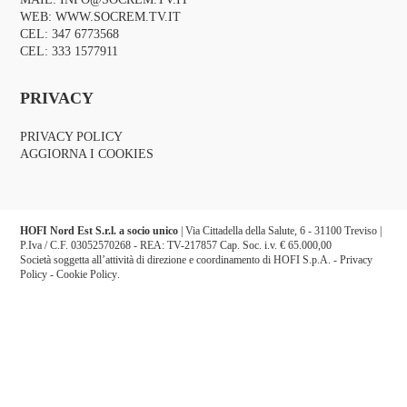
WEB:
WWW.SOCREM.TV.IT
CEL:
347 6773568
CEL:
333 1577911
PRIVACY
PRIVACY POLICY
AGGIORNA I COOKIES
HOFI Nord Est S.r.l. a socio unico
| Via Cittadella della Salute, 6 - 31100 Treviso |
P.Iva / C.F. 03052570268 - REA: TV-217857 Cap. Soc. i.v. € 65.000,00
Società soggetta all’attività di direzione e coordinamento di HOFI S.p.A. -
Privacy
Policy
-
Cookie Policy
.