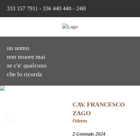
333 157 7911
-
336 440 440 - 24H
un uomo
non muore mai
se c'e' qualcuno
che lo ricorda
CAV. FRANCESCO
ZAGO
Oderzo
2 Gennaio 2024